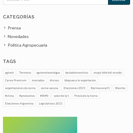
CATEGORÍAS
Prensa
Novedades
Política Agropecuaria
TAGS
agtech
Terneros
agrometeorologia
bastadementiras
mejor bife del mundo
Carne Premium
mercados
divisas
bloqueo a la exportacion
exportaciones de carne
carne vacuna
Elecciones 2021
#primavera21
#laniña
#clima
#pronostico
#SMN
valor de la t
Precio de la tierra
Elecciones Argentina
Legislativas 2021