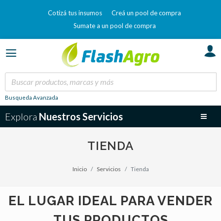
Cotizá tus insumos
Creá un pool de compra
Sumate a un pool de compra
Busqueda Avanzada
Explora
Nuestros Servicios
TIENDA
Inicio
Servicios
Tienda
EL LUGAR IDEAL PARA VENDER
TUS PRODUCTOS