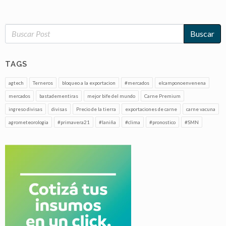
Buscar
TAGS
agtech
Terneros
bloqueo a la exportacion
#mercados
elcamponoenvenena
mercados
bastadementiras
mejor bife del mundo
Carne Premium
ingreso divisas
divisas
Precio de la tierra
exportaciones de carne
carne vacuna
agrometeorologia
#primavera21
#laniña
#clima
#pronostico
#SMN