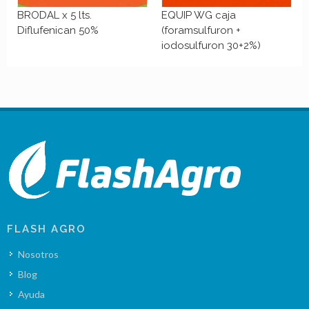
BRODAL x 5 lts.
EQUIP WG caja
Diflufenican 50%
(foramsulfuron +
iodosulfuron 30+2%)
FLASH AGRO
Nosotros
Blog
Ayuda