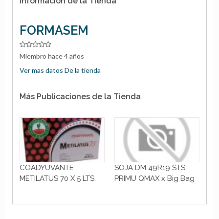
Información de la Tienda
FORMASEM
Miembro hace 4 años
Ver mas datos De la tienda
Más Publicaciones de la Tienda
ISC
COADYUVANTE
SOJA DM 49R19 STS
BL
METILATUS 70 X 5 LTS.
PRIMU QMAX x Big Bag
(ac