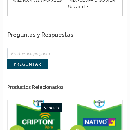
MAIZ NXM 7123 PW xBLS
IMIDACLOPRID SOWER
LA
60% x 1 lts
x 
Preguntas y Respuestas
PREGUNTAR
Productos Relacionados
Vendido