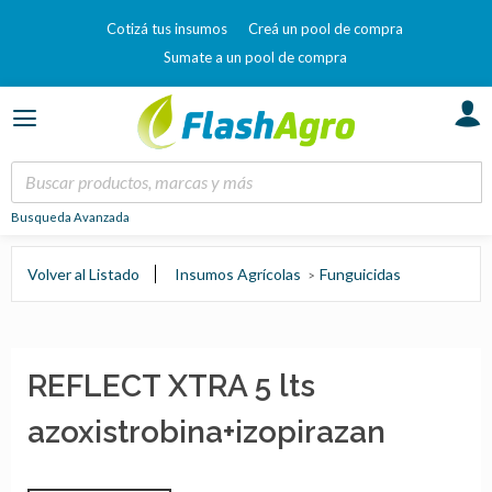
Cotizá tus insumos
Creá un pool de compra
Sumate a un pool de compra
Busqueda Avanzada
Volver al Listado
Insumos Agrícolas
Funguicidas
REFLECT XTRA 5 lts
azoxistrobina+izopirazan