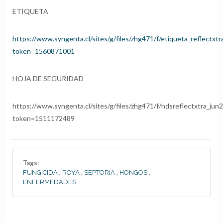
ETIQUETA
https://www.syngenta.cl/sites/g/files/zhg471/f/etiqueta_reflectxt
token=1560871001
HOJA DE SEGURIDAD
https://www.syngenta.cl/sites/g/files/zhg471/f/hdsreflectxtra_jun
token=1511172489
Tags:
,
,
,
,
FUNGICIDA
ROYA
SEPTORIA
HONGOS
ENFERMEDADES