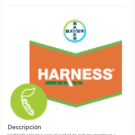
Descripción
Herbicida selectivo para el control de malezas gramíneas y