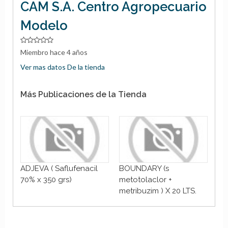
CAM S.A. Centro Agropecuario
Modelo
Miembro hace 4 años
Ver mas datos De la tienda
Más Publicaciones de la Tienda
o
ADJEVA ( Saflufenacil
BOUNDARY (s
PI
70% x 350 grs)
metotolaclor +
x 5
metribuzim ) X 20 LTS.