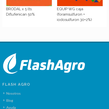
BRODAL x 5 lts.
EQUIP WG caja
Diflufenican 50%
(foramsulfuron +
iodosulfuron 30+2%)
FLASH AGRO
Nosotros
Blog
Ayuda