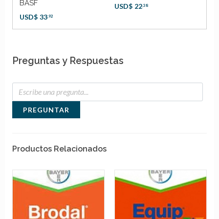
BASF
USD$
22
US
,38
USD$
33
,92
Preguntas y Respuestas
PREGUNTAR
Productos Relacionados