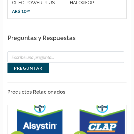
GLIFO POWER PLUS
HALOXIFOP
GL
AR$
10
AR
,50
Preguntas y Respuestas
PREGUNTAR
Productos Relacionados