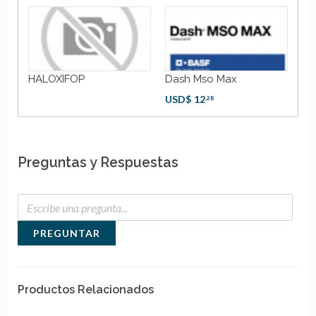
HALOXIFOP
Dash Mso Max
GL
USD$
12
AR
,28
Preguntas y Respuestas
PREGUNTAR
Productos Relacionados