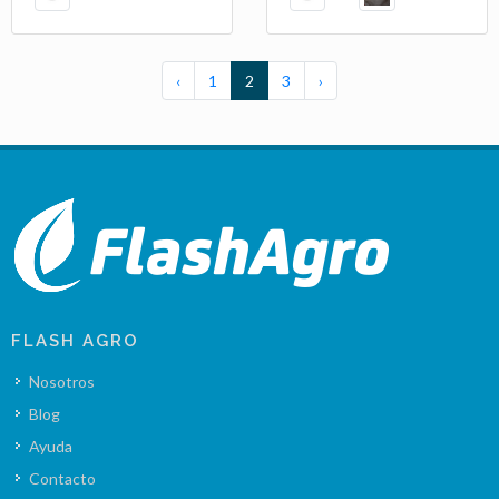
‹
1
2
3
›
FLASH AGRO
Nosotros
Blog
Ayuda
Contacto