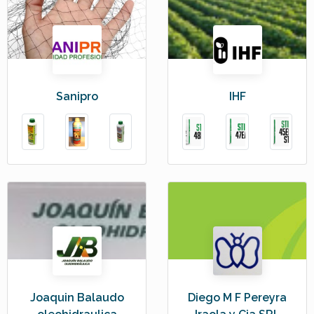
Sanipro
IHF
Joaquin Balaudo
Diego M F Pereyra