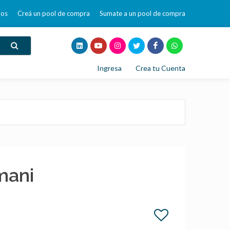
mos
Creá un pool de compra
Sumate a un pool de compra
Ingresa
Crea tu Cuenta
mani