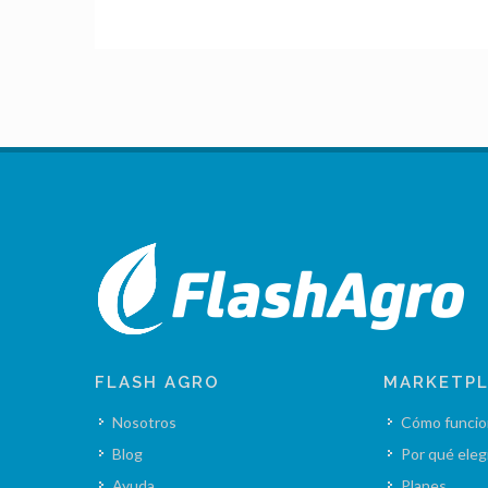
FLASH AGRO
MARKETP
Nosotros
Cómo funcio
Blog
Por qué eleg
Ayuda
Planes