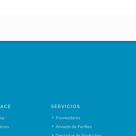
LACE
SERVICIOS
na
Proveedores
irnos
Armado de Perfiles
Destaque de Productos