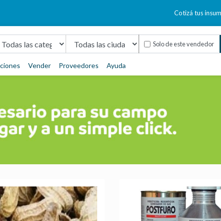
Cotizá tus insu
Solo de este vendedor
aciones
Vender
Proveedores
Ayuda