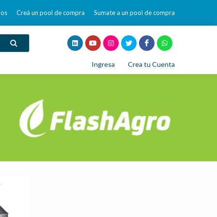
mos
Creá un pool de compra
Sumate a un pool de compra
Ingresa
Crea tu Cuenta