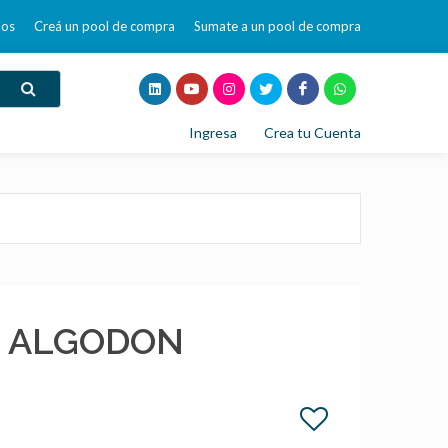
mos
Creá un pool de compra
Sumate a un pool de compra
Ingresa
Crea tu Cuenta
E ALGODON