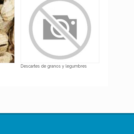
Descartes de granos y legumbres
Rollos de Alfalfa
AR$
12
,00