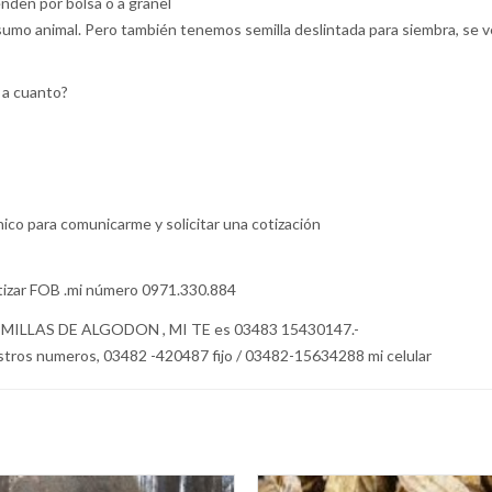
enden por bolsa o a granel
onsumo animal. Pero también tenemos semilla deslintada para siembra, se
 a cuanto?
co para comunicarme y solicitar una cotización
otizar FOB .mi número 0971.330.884
LAS DE ALGODON , MI TE es 03483 15430147.-
stros numeros, 03482 -420487 fijo / 03482-15634288 mi celular