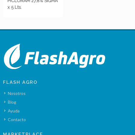
PICLORAM 27,8% SIGMA
x 5 Lts.
FLASH AGRO
Nosotros
Blog
Ayuda
Contacto
MARKETPLACE