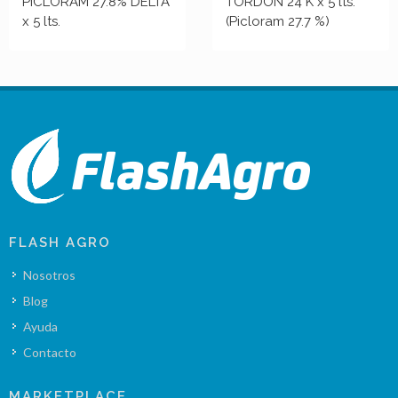
PICLORAM 27.8% DELTA
TORDON 24 K x 5 lts.
x 5 lts.
(Picloram 27.7 %)
FLASH AGRO
Nosotros
Blog
Ayuda
Contacto
MARKETPLACE