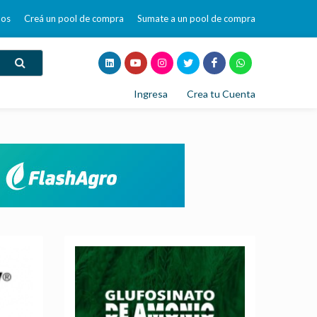
mos
Creá un pool de compra
Sumate a un pool de compra
Ingresa
Crea tu Cuenta