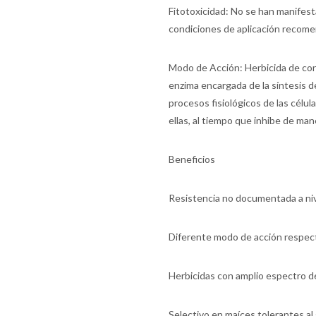
Fitotoxicidad: No se han manifesta
condiciones de aplicación recom
Modo de Acción: Herbicida de cont
enzima encargada de la síntesis 
procesos fisiológicos de las célu
ellas, al tiempo que inhibe de man
Beneficios
Resistencia no documentada a niv
Diferente modo de acción respect
Herbicidas con amplio espectro d
Selectivo en maíces tolerantes al