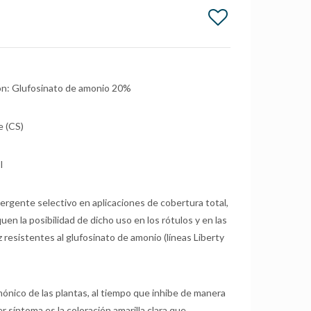
ón: Glufosinato de amonio 20%
e (CS)
I
rgente selectivo en aplicaciones de cobertura total,
en la posibilidad de dicho uso en los rótulos y en las
z resistentes al glufosinato de amonio (líneas Liberty
ónico de las plantas, al tiempo que inhibe de manera
r síntoma es la coloración amarilla clara que