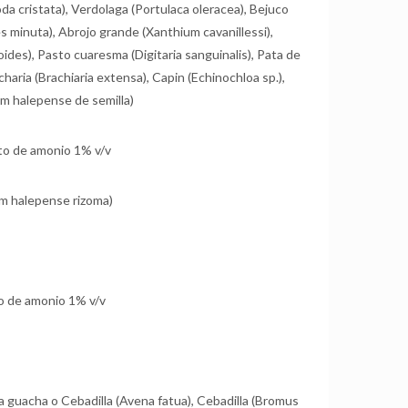
a cristata), Verdolaga (Portulaca oleracea), Bejuco
s minuta), Abrojo grande (Xanthium cavanillessi),
ides), Pasto cuaresma (Digitaria sanguinalis), Pata de
charia (Brachiaria extensa), Capin (Echinochloa sp.),
um halepense de semilla)
fato de amonio 1% v/v
m halepense rizoma)
ato de amonio 1% v/v
 guacha o Cebadilla (Avena fatua), Cebadilla (Bromus