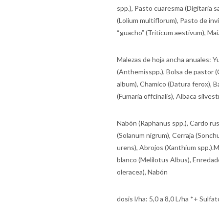
spp.), Pasto cuaresma (Digitaria sa
(Lolium multiflorum), Pasto de invi
“guacho” (Triticum aestivum), Maí
Malezas de hoja ancha anuales: Y
(Anthemisspp.), Bolsa de pastor 
album), Chamico (Datura ferox), Bal
(Fumaria offcinalis), Albaca silves
Nabón (Raphanus spp.), Cardo ruso 
(Solanum nigrum), Cerraja (Sonchus
urens), Abrojos (Xanthium spp.).Ma
blanco (Melilotus Albus), Enreda
oleracea), Nabón
dosis l/ha: 5,0 a 8,0 L/ha *+ Sulf