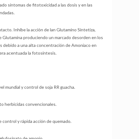
do síntomas de fitotoxicidad a las dosis y en las
endadas.
acto. Inhibe la acción de lan Glutamino Sintetiza,
de Glutamina produciendo un marcado desorden en los
las debido a una alta concentración de Amoniaco en
era acentuada la fotosíntesis.
el mundial y control de soja RR guacha.
o herbicidas convencionales.
e control y rápida acción de quemado.
 glufosinato de amonio.