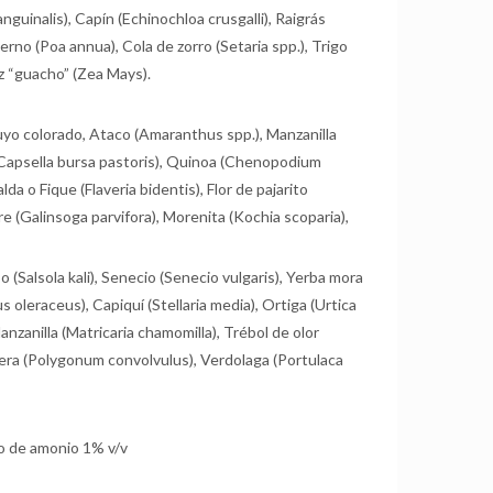
nguinalis), Capín (Echinochloa crusgalli), Raigrás
erno (Poa annua), Cola de zorro (Setaria spp.), Trigo
z “guacho” (Zea Mays).
uyo colorado, Ataco (Amaranthus spp.), Manzanilla
(Capsella bursa pastoris), Quinoa (Chenopodium
da o Fique (Flaveria bidentis), Flor de pajarito
tre (Galinsoga parvifora), Morenita (Kochia scoparia),
(Salsola kali), Senecio (Senecio vulgaris), Yerba mora
 oleraceus), Capiquí (Stellaria media), Ortiga (Urtica
nzanilla (Matricaria chamomilla), Trébol de olor
dera (Polygonum convolvulus), Verdolaga (Portulaca
ato de amonio 1% v/v