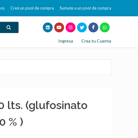
mos
Creá un pool de compra
Sumate a un pool de compra
Ingresa
Crea tu Cuenta
 lts. (glufosinato
0 % )