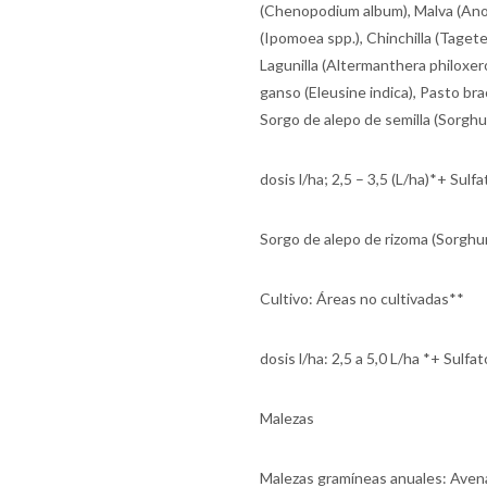
(Chenopodium album), Malva (Anod
(Ipomoea spp.), Chinchilla (Tagete
Lagunilla (Altermanthera philoxero
ganso (Eleusine indica), Pasto bra
Sorgo de alepo de semilla (Sorgh
dosis l/ha; 2,5 – 3,5 (L/ha)*+ Sul
Sorgo de alepo de rizoma (Sorghu
Cultivo: Áreas no cultivadas**
dosis l/ha: 2,5 a 5,0 L/ha *+ Sulf
Malezas
Malezas gramíneas anuales: Avena