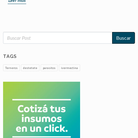
Leer más
Buscar
TAGS
Terneros
destetete
parasitos
ivermectina