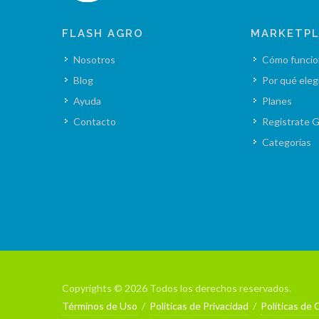
FLASH AGRO
MARKETP
Nosotros
Cómo funcio
Blog
Por qué eleg
Ayuda
Planes
Contacto
Registrate G
Categorías
Copyrights © 2026 Todos los derechos reservados.
Términos de Uso
/
Políticas de Privacidad
/
Políticas de 