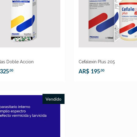
las Doble Accion
Cefalexin Plus 205
325
AR$
195
,00
,00
Vendido