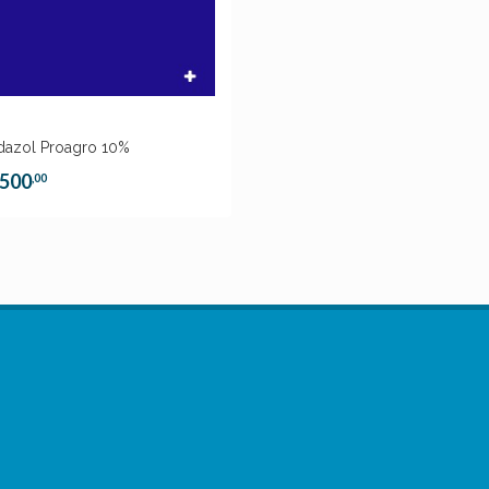
dazol Proagro 10%
500
,00