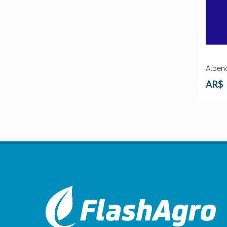
Alben
AR$