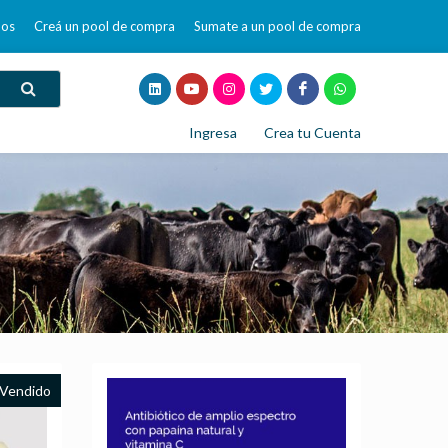
mos
Creá un pool de compra
Sumate a un pool de compra
Ingresa
Crea tu Cuenta
Vendido