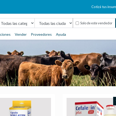
Cotizá tus insu
Solo de este vendedor
aciones
Vender
Proveedores
Ayuda