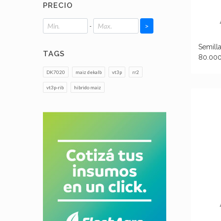
PRECIO
-
>
Semill
TAGS
80.000
DK7020
maiz dekalb
vt3p
rr2
vt3p-rib
hibrido maiz