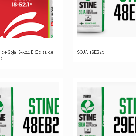
 de Soja IS-52.1 E (Bolsa de
SOJA 48EB20
.)