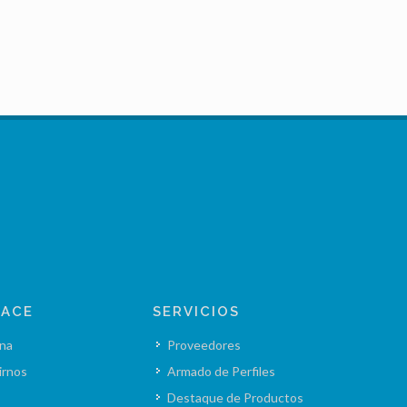
LACE
SERVICIOS
na
Proveedores
irnos
Armado de Perfiles
Destaque de Productos