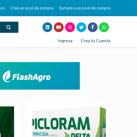
mos
Creá un pool de compra
Sumate a un pool de compra
Ingresa
Crea tu Cuenta