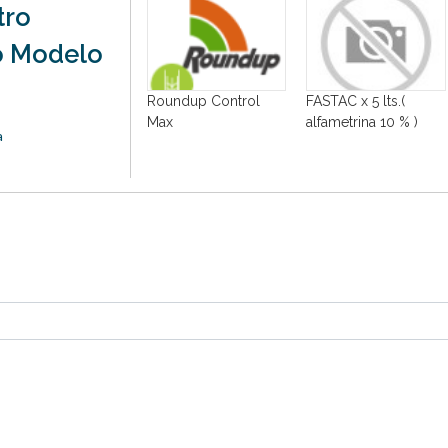
tro
o Modelo
LWET L-AG x 1 lts. (
Roundup Control
FASTAC x 5 lts.(
oadyuvante-
Max
alfametrina 10 % )
a
liconado )