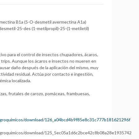
mectina B1a (5-O-desmetil avermectina A1a)
smetil-25-des (1-metilpropil)-25-(1-metiletil)
tivo para el control de insectos chupadores, ácaros,
 trips. Aunque los ácaros e insectos no mueren en
causar daño después de la aplicación del mismo, muy
actividad residual. Actúa por contacto e ingestión,
émica localizada.
lizas, frutales de carozo, pomáceas, frambuesas,
/agroquimicos/download/126_a04bcd4b9f85e8c31c777b181621296f
/agroquimicos/download/125_5ec05a1d6c2bce42c8b08a28e1935742