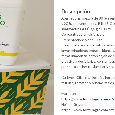
Descripción
Abamectina: mezcla de 80 % aver
y 20 % de avermectina B1b [5-O-de
avermectina A1a] 3,6 g / 100 ml
Concentrado emulsionable
Presentación: bidón 5 Lts
Insecticida-acaricida natural efec
larvas minadoras, moscas blancas,
forma inmediata, estos dejan de 
efectivo a dosis bajas, con larga 
presenta acción traslaminar y sist
Cultivos: Citricos, algodón, horta
frutillas, tomates y ornamentales.
Marbete:
https://www.formulagro.com.ar
Hoja de Seguridad:
https://www.formulagro.com.ar