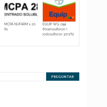
MCPA NUFARM x 20
EQUIP WG caja
AZOXY PRO x 5 lt
lts.
(foramsulfuron +
iodosulfuron 30+2%)
PREGUNTAR