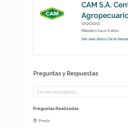
CAM S.A. Cen
Agropecuari
NUFARM x 20
EQUIP WG caja
AZOXY PRO x 5 lts.
SI
Miembro hace 4 años
(foramsulfuron +
c
Ver mas datos De la tiend
iodosulfuron 30+2%)
si
Preguntas y Respuestas
Preguntas Realizadas
Precio