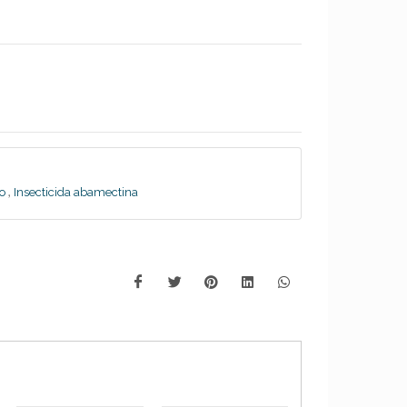
,
o
Insecticida abamectina