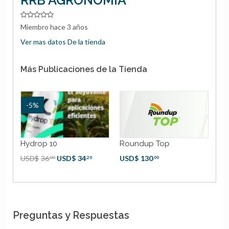
Miembro hace 3 años
Ver mas datos De la tienda
Más Publicaciones de la Tienda
-5%
Hydrop 10
Roundup Top
BAC
Gre
USD$
36
USD$
34
USD$
130
,00
,20
,00
USD
Preguntas y Respuestas