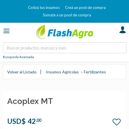
Cotizá tus insumos
Creá un pool de compra
Sumate a un pool de compra
Busqueda Avanzada
Volver al Listado
Insumos Agrícolas
Fertilizantes
Acoplex MT
USD$
42
,00