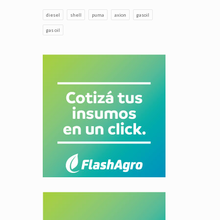
diesel
shell
puma
axion
gasoil
gas oil